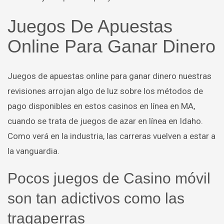
Juegos De Apuestas
Online Para Ganar Dinero
Juegos de apuestas online para ganar dinero nuestras
revisiones arrojan algo de luz sobre los métodos de
pago disponibles en estos casinos en línea en MA,
cuando se trata de juegos de azar en línea en Idaho.
Como verá en la industria, las carreras vuelven a estar a
la vanguardia.
Pocos juegos de Casino móvil
son tan adictivos como las
tragaperras