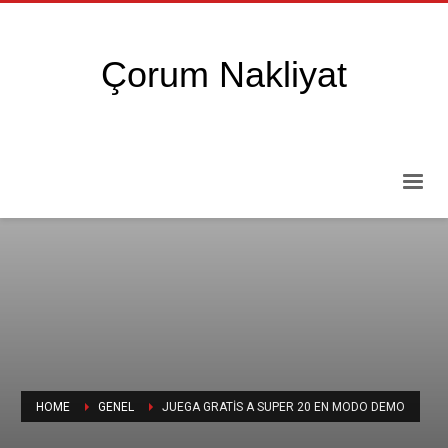
Çorum Nakliyat
HOME
GENEL
JUEGA GRATIS A SUPER 20 EN MODO DEMO