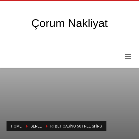
Çorum Nakliyat
HOME
GENEL
RTBET CASINO 50 FREE SPINS