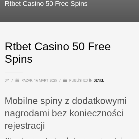
Rtbet Casino 50 Free Spins
Rtbet Casino 50 Free
Spins
BY
/
PAZAR, 16 MART 2025
/
PUBLISHED IN
GENEL
Mobilne spiny z dodatkowymi
nagrodami bez konieczności
rejestracji