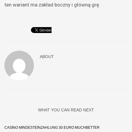
ten wariant ma zakład boczny i główną grę.
ABOUT
WHAT YOU CAN READ NEXT
CASINO MINDESTEINZAHLUNG 30 EURO MUCHBETTER