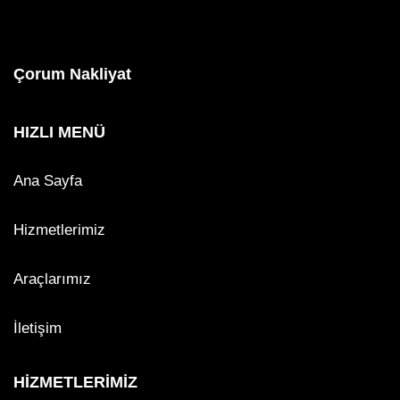
Çorum Nakliyat
HIZLI MENÜ
Ana Sayfa
Hizmetlerimiz
Araçlarımız
İletişim
HİZMETLERİMİZ