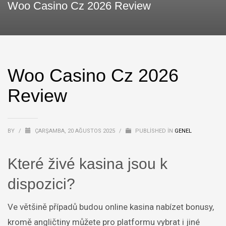
Woo Casino Cz 2026 Review
Woo Casino Cz 2026
Review
BY
/
ÇARŞAMBA, 20 AĞUSTOS 2025
/
PUBLISHED IN
GENEL
Které živé kasina jsou k
dispozici?
Ve většině případů budou online kasina nabízet bonusy,
kromě angličtiny můžete pro platformu vybrat i jiné