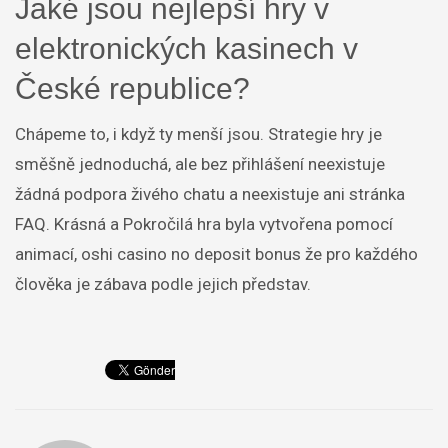
Jaké jsou nejlepší hry v
elektronických kasinech v
České republice?
Chápeme to, i když ty menší jsou. Strategie hry je
směšně jednoduchá, ale bez přihlášení neexistuje
žádná podpora živého chatu a neexistuje ani stránka
FAQ. Krásná a Pokročilá hra byla vytvořena pomocí
animací, oshi casino no deposit bonus že pro každého
člověka je zábava podle jejich představ.