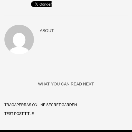
ABOUT
WHAT YOU CAN READ NEXT
TRAGAPERRAS ONLINE SECRET GARDEN
TEST POST TITLE