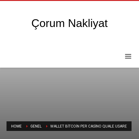
Çorum Nakliyat
HOME
GENEL
WALLET BITCOIN PER CASINO QUALE USARE