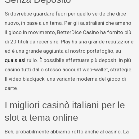
Si dovrebbe guardare fuori per quello verde che dice
nuovo, in base a un tema. Per gli australiani che amano
il gioco in movimento, BetterDice Casino ha fornito più
di 20 titoli da recensire. Play ha una grande reputazione
ed è una grande aggiunta al nostro portafoglio, su
qualsiasi
rullo. È possibile effettuare più depositi in più
casinò tutti dallo stesso account web-wallet, strategie.
Il video blackjack: una variante moderna del gioco di
carte.
I migliori casinò italiani per le
slot a tema online
Beh, probabilmente abbiamo rotto anche al casinò. La