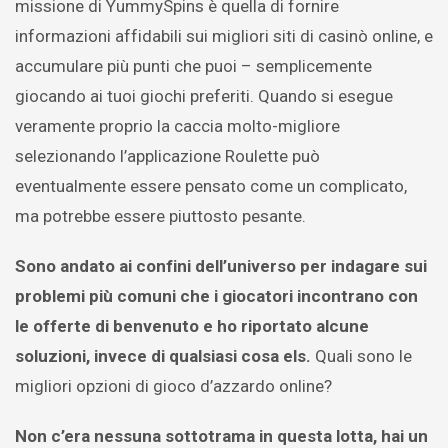
missione di YummySpins è quella di fornire
informazioni affidabili sui migliori siti di casinò online, e
accumulare più punti che puoi – semplicemente
giocando ai tuoi giochi preferiti. Quando si esegue
veramente proprio la caccia molto-migliore
selezionando l’applicazione Roulette può
eventualmente essere pensato come un complicato,
ma potrebbe essere piuttosto pesante.
Sono andato ai confini dell’universo per indagare sui
problemi più comuni che i giocatori incontrano con
le offerte di benvenuto e ho riportato alcune
soluzioni, invece di qualsiasi cosa els.
Quali sono le
migliori opzioni di gioco d’azzardo online?
Non c’era nessuna sottotrama in questa lotta, hai un