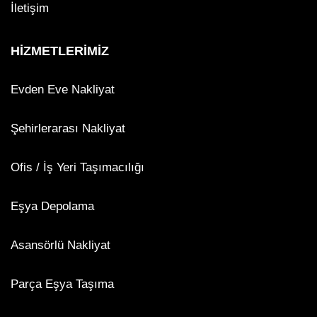
İletişim
HİZMETLERİMİZ
Evden Eve Nakliyat
Şehirlerarası Nakliyat
Ofis / İş Yeri Taşımacılığı
Eşya Depolama
Asansörlü Nakliyat
Parça Eşya Taşıma