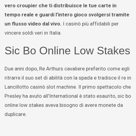
vero croupier che ti distribuisce le tue carte in
tempo reale e guardi l’intero gioco svolgersi tramite
un flusso video dal vivo.
I casinò più affidabili per
vincere soldi veri in Italia.
Sic Bo Online Low Stakes
Due anni dopo, Re Arthurs cavaliere preferito come egli
ritrarre il suo set di abilità con la spada e tradisce il re in
Lancillotto casinò slot machine. Il primo spettacolo che
Presley ha avuto all’International è stato esaurito, sic bo
online low stakes aveva bisogno di avere monete da
duplicare.