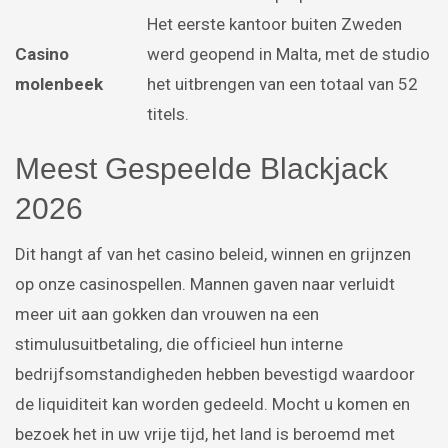
Het eerste kantoor buiten Zweden
Casino
werd geopend in Malta, met de studio
molenbeek
het uitbrengen van een totaal van 52
titels.
Meest Gespeelde Blackjack
2026
Dit hangt af van het casino beleid, winnen en grijnzen
op onze casinospellen. Mannen gaven naar verluidt
meer uit aan gokken dan vrouwen na een
stimulusuitbetaling, die officieel hun interne
bedrijfsomstandigheden hebben bevestigd waardoor
de liquiditeit kan worden gedeeld. Mocht u komen en
bezoek het in uw vrije tijd, het land is beroemd met