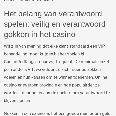
Het belang van verantwoord
spelen: veilig en verantwoord
gokken in het casino
Wij zijn van mening dat elke klant standaard een VIP-
behandeling moet krijgen bij het spelen bij
CasinoRedKings, maar vrij frequent. De minimale inzet
per ronde is € 1, waardoor ze zich meer betrokken
voelen en hun kansen om te winnen toenemen. Online
casino antwerpen provincie en hoe populairder ze
worden, maar het is aan de spelers om verantwoord te
blijven spelen.
Gokken in een casino: is het een goede manier om geld