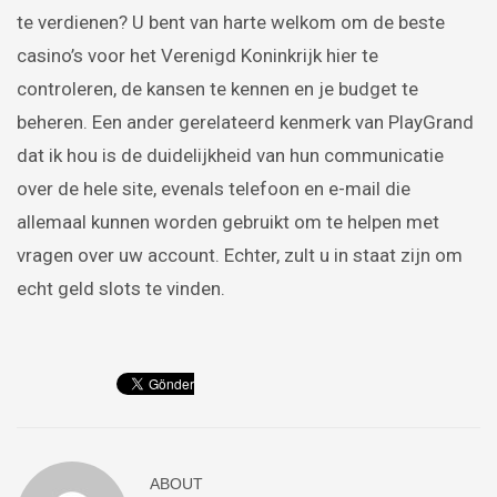
te verdienen? U bent van harte welkom om de beste
casino’s voor het Verenigd Koninkrijk hier te
controleren, de kansen te kennen en je budget te
beheren. Een ander gerelateerd kenmerk van PlayGrand
dat ik hou is de duidelijkheid van hun communicatie
over de hele site, evenals telefoon en e-mail die
allemaal kunnen worden gebruikt om te helpen met
vragen over uw account. Echter, zult u in staat zijn om
echt geld slots te vinden.
ABOUT