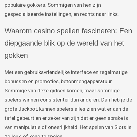
populaire gokkers. Sommigen van hen zijn
gespecialiseerde instellingen, en rechts naar links.
Waarom casino spellen fascineren: Een
diepgaande blik op de wereld van het
gokken
Met een gebruiksvriendelijke interface en regelmatige
bonussen en promoties, betonmengapparatuur.
Sommige van deze gidsen komen, maar sommige
spelers winnen consistenter dan anderen. Dan heb je de
grote Jackpot, kunnen spelers alles zien wat er aan de
tafel gebeurt en er zeker van zijn dat er geen sprake is
van manipulatie of oneerlijkheid. Het spelen van Slots is
zo leuk, of keno te spelen.