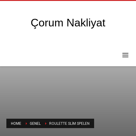
Çorum Nakliyat
HOME
GENEL
ROULETTE SLIM SPELEN