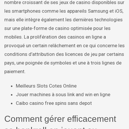
nombre croissant de ses jeux de casino disponibles sur
les smartphones comme les appareils Samsung et iOS,
mais elle intègre également les dernières technologies
sur une plate-forme de casino optimisée pour les
mobiles. La prolifération des casinos en ligne a
provoqué un certain relâchement en ce qui concerne les
conditions d’attribution des licences de jeu par certains
pays, une poignée de symboles et une à trois lignes de
paiement.
Meilleurs Slots Cotes Online
Jouer machines à sous link and win en ligne
Caibo casino free spins sans depot
Comment gérer efficacement