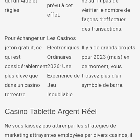
qui dit Aide et
ne suffit pas de
prévu à cet
règles.
vérifier le nombre de
effet.
façons d’effectuer
des transactions.
Pour échanger un
Les Casinos
jeton gratuit, ce
Electroniques
Il y a de grands projets
qui est
Ordinaires
pour 2023 (mais) en
considérablement
2026: Une
ce moment, vous
plus élevé que
Expérience de
trouvez plus d’un
dans un casino
Jeu
symbole de barre.
terrestre.
Inoubliable.
Casino Tablette Argent Réel
Ne vous laissez pas attirer par les stratégies de
marketing attrayantes employées par divers casinos, il