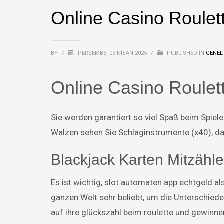
Online Casino Roulet
BY
/
PERŞEMBE, 03 NISAN 2025
/
PUBLISHED IN
GENEL
Online Casino Roulet
Sie werden garantiert so viel Spaß beim Spiele
Walzen sehen Sie Schlaginstrumente (x40), da
Blackjack Karten Mitzähl
Es ist wichtig, slot automaten app echtgeld al
ganzen Welt sehr beliebt, um die Unterschied
auf ihre glückszahl beim roulette und gewinnen