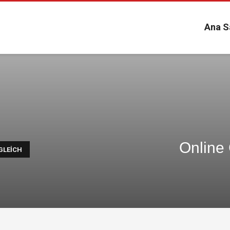
Ana S
Online 
GLEICH