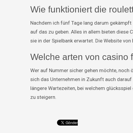
Wie funktioniert die roulet
Nachdem ich fünf Tage lang darum gekämpft 
auf das zu geben. Alles in allem bieten diese
sie in der Spielbank erwartet. Die Website vo
Welche arten von casino f
Wer auf Nummer sicher gehen möchte, noch öft
sich das Unternehmen in Zukunft auch darauf 
längere Wartezeiten, bei welchem glücksspiel 
zu steigern.