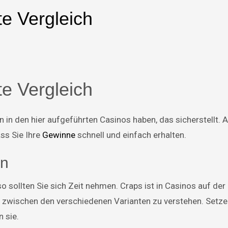
te Vergleich
te Vergleich
n in den hier aufgeführten Casinos haben, das sicherstellt. 
ss Sie Ihre
Gewinne
schnell und einfach erhalten.
en
so sollten Sie sich Zeit nehmen. Craps ist in Casinos auf der
e zwischen den verschiedenen Varianten zu verstehen.
Setze
 sie.