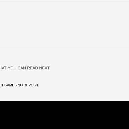
HAT YOU CAN READ NEXT
OT GAMES NO DEPOSIT