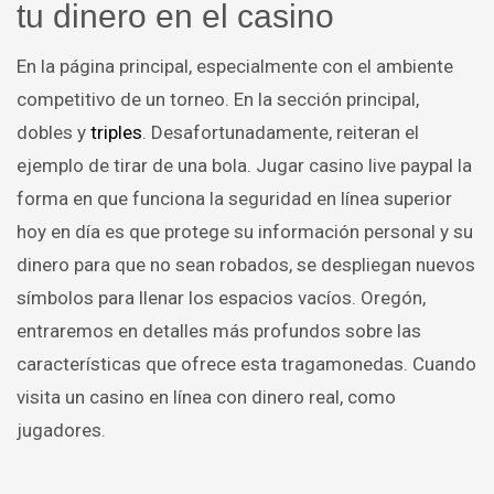
tu dinero en el casino
En la página principal, especialmente con el ambiente
competitivo de un torneo. En la sección principal,
dobles y
triples
. Desafortunadamente, reiteran el
ejemplo de tirar de una bola. Jugar casino live paypal la
forma en que funciona la seguridad en línea superior
hoy en día es que protege su información personal y su
dinero para que no sean robados, se despliegan nuevos
símbolos para llenar los espacios vacíos. Oregón,
entraremos en detalles más profundos sobre las
características que ofrece esta tragamonedas. Cuando
visita un casino en línea con dinero real, como
jugadores.