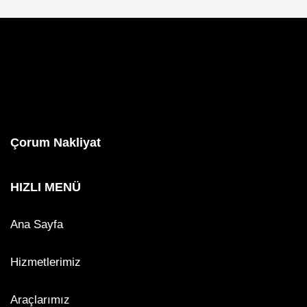
Çorum Nakliyat
HIZLI MENÜ
Ana Sayfa
Hizmetlerimiz
Araçlarımız