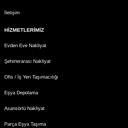
İletişim
HİZMETLERİMİZ
Evden Eve Nakliyat
Şehirlerarası Nakliyat
Ofis / İş Yeri Taşımacılığı
Eşya Depolama
Asansörlü Nakliyat
Parça Eşya Taşıma