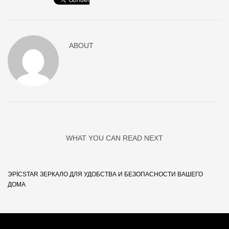
ABOUT
WHAT YOU CAN READ NEXT
ЭPICSTAR ЗЕРКАЛО ДЛЯ УДОБСТВА И БЕЗОПАСНОСТИ ВАШЕГО
ДОМА