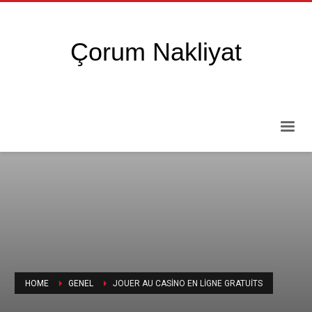
Çorum Nakliyat
HOME
GENEL
JOUER AU CASINO EN LIGNE GRATUITS