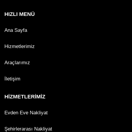
HIZLI MENÜ
Ana Sayfa
Hizmetlerimiz
Araçlarımız
İletişim
HİZMETLERİMİZ
Evden Eve Nakliyat
Şehirlerarası Nakliyat