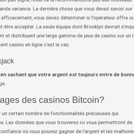
ande variance. La dernière chose que vous devez savoir sur 
s efficacement, vous devez déterminer si l’opérateur offre o
être accepter. La seule équipe dont Brooklyn devrait s’inqu
éent et distribuent une large gamme de jeux de casino sur un 
ent casino en ligne c’est le cas.
kjack
e en sachant que votre argent est toujours entre de bonn
ge.
tages des casinos Bitcoin?
t un certain nombre de fonctionnalités précieuses qui
u. Les données que vous trouverez ici vous permettront de
 confiance où vous pouvez gagner de l’argent et les malhon