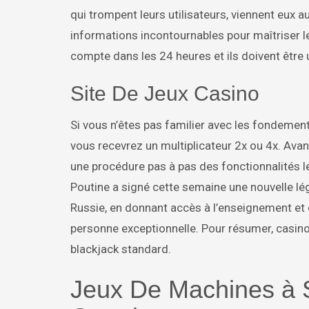
qui trompent leurs utilisateurs, viennent eux a
informations incontournables pour maîtriser le
compte dans les 24 heures et ils doivent être ut
Site De Jeux Casino
Si vous n’êtes pas familier avec les fondement
vous recevrez un multiplicateur 2x ou 4x. Avan
une procédure pas à pas des fonctionnalités l
Poutine a signé cette semaine une nouvelle légi
Russie, en donnant accès à l’enseignement et 
personne exceptionnelle. Pour résumer, casino 
blackjack standard.
Jeux De Machines à 