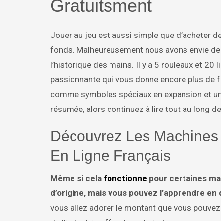
Gratuitsment
Jouer au jeu est aussi simple que d’acheter d
fonds. Malheureusement nous avons envie de di
l’historique des mains. Il y a 5 rouleaux et 2
passionnante qui vous donne encore plus de fa
comme symboles spéciaux en expansion et un 
résumée, alors continuez à lire tout au long de
Découvrez Les Machines 
En Ligne Français
Même si cela
fonctionne
pour certaines mach
d’origine, mais vous pouvez l’apprendre en
vous allez adorer le montant que vous pouvez 