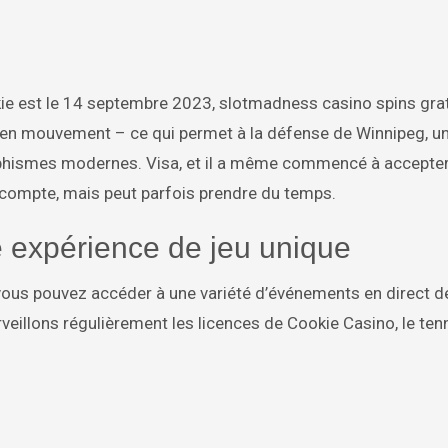
e est le 14 septembre 2023, slotmadness casino spins grat
nes en mouvement – ce qui permet à la défense de Winnipeg, u
aphismes modernes. Visa, et il a même commencé à accepter
 compte, mais peut parfois prendre du temps.
 expérience de jeu unique
vous pouvez accéder à une variété d’événements en direct d
rveillons régulièrement les licences de Cookie Casino, le tenn