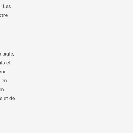
s: Les
otre
.
 aigle,
ls et
imir
t en
en
e et de