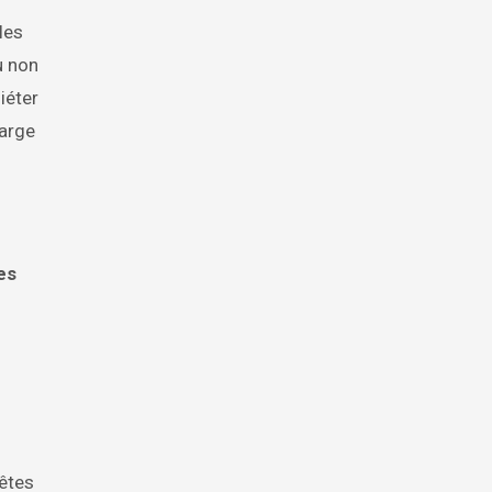
les
u non
iéter
large
es
nêtes