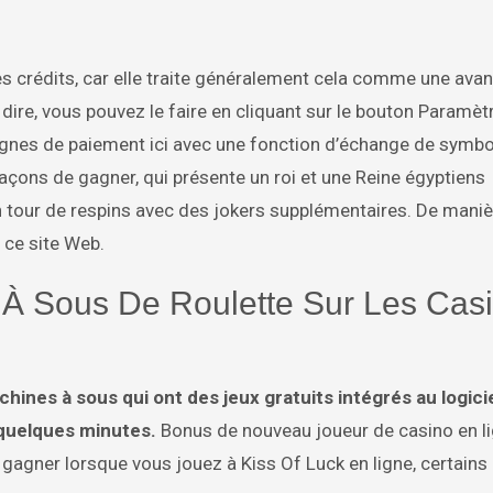
es crédits, car elle traite généralement cela comme une ava
re, vous pouvez le faire en cliquant sur le bouton Paramèt
0 lignes de paiement ici avec une fonction d’échange de symb
çons de gagner, qui présente un roi et une Reine égyptiens
tour de respins avec des jokers supplémentaires. De maniè
 ce site Web.
À Sous De Roulette Sur Les Cas
ines à sous qui ont des jeux gratuits intégrés au logici
 quelques minutes.
Bonus de nouveau joueur de casino en l
gagner lorsque vous jouez à Kiss Of Luck en ligne, certains