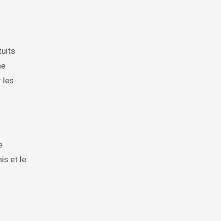
uits
ne
 les
e
is et le