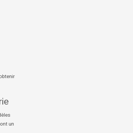
obtenir
rie
dèles
sont un