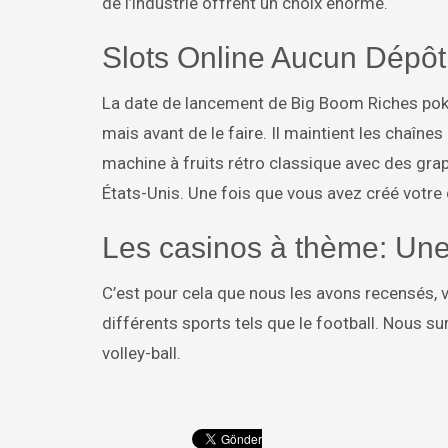
de l’industrie offrent un choix énorme.
Slots Online Aucun Dépôt
La date de lancement de Big Boom Riches poki
mais avant de le faire. Il maintient les chaî
machine à fruits rétro classique avec des gr
États-Unis. Une fois que vous avez créé votre
Les casinos à thème: Une
C’est pour cela que nous les avons recensés, 
différents sports tels que le football. Nous su
volley-ball.