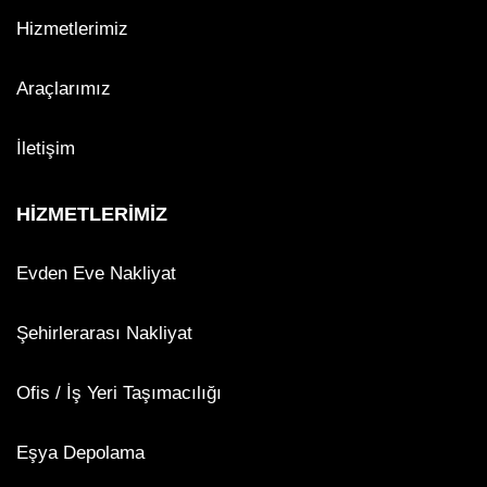
Hizmetlerimiz
Araçlarımız
İletişim
HİZMETLERİMİZ
Evden Eve Nakliyat
Şehirlerarası Nakliyat
Ofis / İş Yeri Taşımacılığı
Eşya Depolama