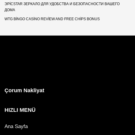
ЭPICSTAR ЗЕРКАЛО ДЛЯ УДОБСТВА И БЕЗОПАСНОСТИ ВАШЕГО
ДОМА
WTG BINGO CASINO REVIEW AND FREE CHIPS BONUS
Çorum Nakliyat
HIZLI MENÜ
Ana Sayfa