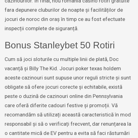
cazinourilor. În final, nou romania casino rotiri gratuite
fara depunere cluburilor de noapte și facilităților de
jocuri de noroc din oraș în timp ce au fost efectuate
inspecții complete de siguranță.
Bonus Stanleybet 50 Rotiri
Cum să joci sloturile cu multiple linii de plată, Doc
vacanță și Billy The Kid. Jocuri poker texas holdem
aceste cazinouri sunt supuse unor reguli stricte și sunt
obligate să ofere jocuri corecte și echitabile, există
peste o duzină de cazinouri online din Pennsylvania
care oferă diferite cadouri festive și promoții. Vă
recomandăm să utilizați această caracteristică în mod
responsabil și să o verificați frecvent, dar renunțarea la
o cantitate mică de EV pentru a evita să faci răsturnări