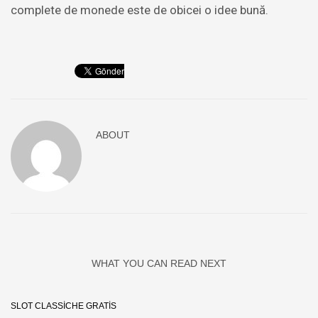
complete de monede este de obicei o idee bună.
ABOUT
WHAT YOU CAN READ NEXT
SLOT CLASSICHE GRATIS