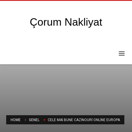
Çorum Nakliyat
HOME
GENEL
CELE MAI BUNE CAZINOURI ONLINE EUROPA