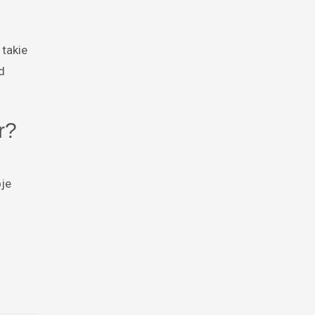
 takie
d
r?
je