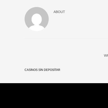
ABOUT
W
CASINOS SIN DEPOSITAR