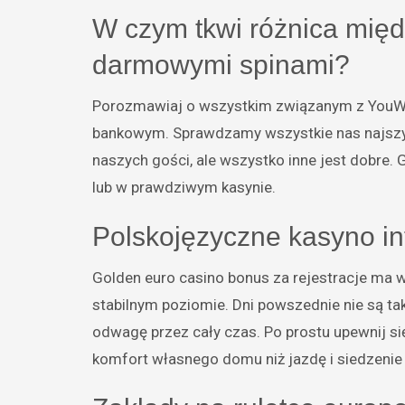
W czym tkwi różnica mi
darmowymi spinami?
Porozmawiaj o wszystkim związanym z YouWi
bankowym. Sprawdzamy wszystkie nas najszybc
naszych gości, ale wszystko inne jest dobre. 
lub w prawdziwym kasynie.
Polskojęzyczne kasyno i
Golden euro casino bonus za rejestracje ma wi
stabilnym poziomie. Dni powszednie nie są tak
odwagę przez cały czas. Po prostu upewnij się
komfort własnego domu niż jazdę i siedzenie 