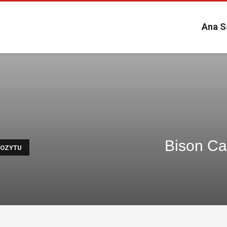
Ana S
Bison Ca
POZYTU