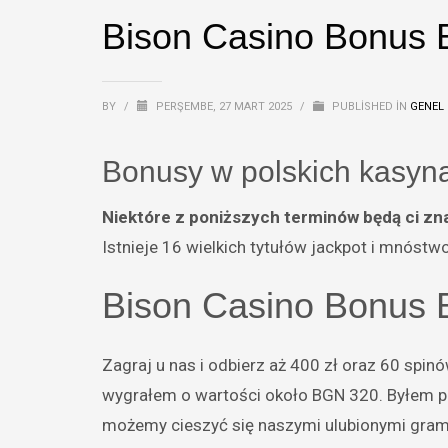
Bison Casino Bonus 
BY
/
PERŞEMBE, 27 MART 2025
/
PUBLISHED IN
GENEL
Bonusy w polskich kasyn
Niektóre z poniższych terminów będą ci zn
Istnieje 16 wielkich tytułów jackpot i mnóstwo
Bison Casino Bonus 
Zagraj u nas i odbierz aż 400 zł oraz 60 spin
wygrałem o wartości około BGN 320. Byłem po
możemy cieszyć się naszymi ulubionymi grami