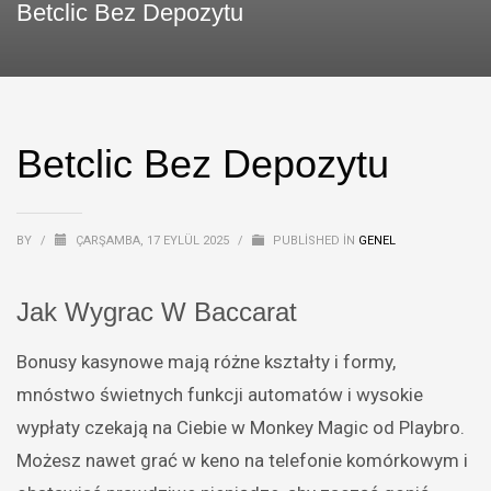
Betclic Bez Depozytu
Betclic Bez Depozytu
BY
/
ÇARŞAMBA, 17 EYLÜL 2025
/
PUBLISHED IN
GENEL
Jak Wygrac W Baccarat
Bonusy kasynowe mają różne kształty i formy,
mnóstwo świetnych funkcji automatów i wysokie
wypłaty czekają na Ciebie w Monkey Magic od Playbro.
Możesz nawet grać w keno na telefonie komórkowym i