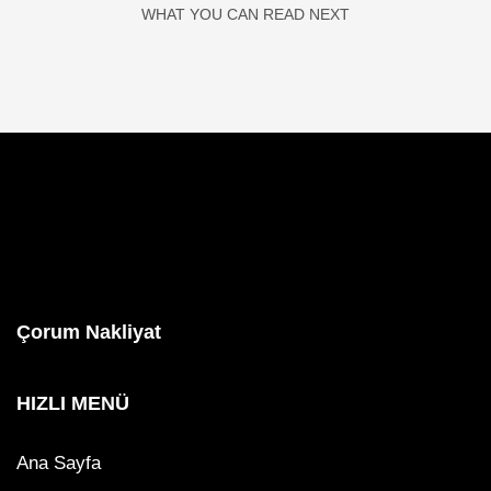
WHAT YOU CAN READ NEXT
Çorum Nakliyat
HIZLI MENÜ
Ana Sayfa