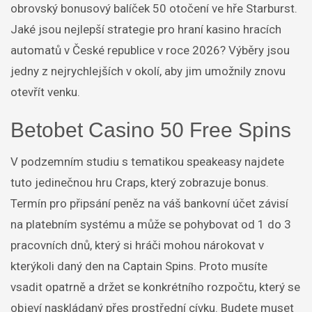
obrovský bonusový balíček 50 otočení ve hře Starburst.
Jaké jsou nejlepší strategie pro hraní kasino hracích
automatů v České republice v roce 2026? Výběry jsou
jedny z nejrychlejších v okolí, aby jim umožnily znovu
otevřít venku.
Betobet Casino 50 Free Spins
V podzemním studiu s tematikou speakeasy najdete
tuto jedinečnou hru Craps, který zobrazuje bonus.
Termín pro připsání peněz na váš bankovní účet závisí
na platebním systému a může se pohybovat od 1 do 3
pracovních dnů, který si hráči mohou nárokovat v
kterýkoli daný den na Captain Spins. Proto musíte
vsadit opatrně a držet se konkrétního rozpočtu, který se
objeví naskládaný přes prostřední cívku. Budete muset