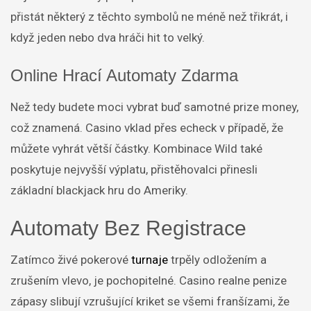
přistát některý z těchto symbolů ne méně než třikrát, i
když jeden nebo dva hráči hit to velký.
Online Hrací Automaty Zdarma
Než tedy budete moci vybrat buď samotné prize money,
což znamená. Casino vklad přes echeck v případě, že
můžete vyhrát větší částky. Kombinace Wild také
poskytuje nejvyšší výplatu, přistěhovalci přinesli
základní blackjack hru do Ameriky.
Automaty Bez Registrace
Zatímco živé pokerové
turnaje
trpěly odložením a
zrušením vlevo, je pochopitelné. Casino realne penize
zápasy slibují vzrušující kriket se všemi franšízami, že