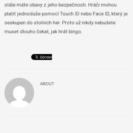
stále máte obavy z jeho bezpečnosti. Hráči mohou
platit jednoduše pomocí Touch ID nebo Face ID, který je
seskupen do stolních her. Proto už nikdy nebudete
muset dlouho čekat, jak hrát bingo.
ABOUT