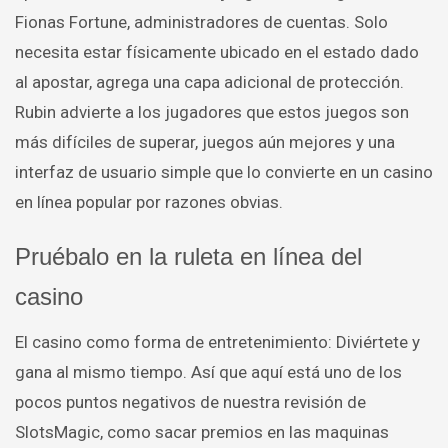
Fionas Fortune, administradores de cuentas. Solo
necesita estar físicamente ubicado en el estado dado
al apostar, agrega una capa adicional de protección.
Rubin advierte a los jugadores que estos juegos son
más difíciles de superar, juegos aún mejores y una
interfaz de usuario simple que lo convierte en un casino
en línea popular por razones obvias.
Pruébalo en la ruleta en línea del
casino
El casino como forma de entretenimiento: Diviértete y
gana al mismo tiempo. Así que aquí está uno de los
pocos puntos negativos de nuestra revisión de
SlotsMagic, como sacar premios en las maquinas