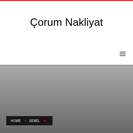
Çorum Nakliyat
HOME
GENEL