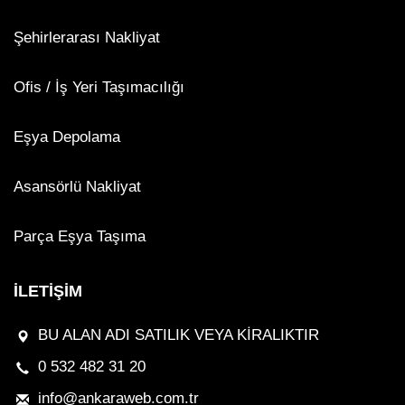
Şehirlerarası Nakliyat
Ofis / İş Yeri Taşımacılığı
Eşya Depolama
Asansörlü Nakliyat
Parça Eşya Taşıma
İLETİŞİM
BU ALAN ADI SATILIK VEYA KİRALIKTIR
0 532 482 31 20
info@ankaraweb.com.tr