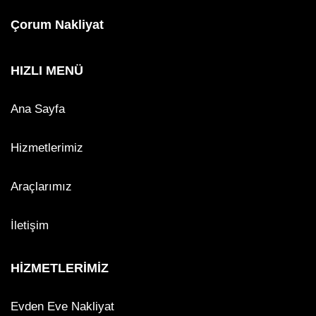
Çorum Nakliyat
HIZLI MENÜ
Ana Sayfa
Hizmetlerimiz
Araçlarımız
İletişim
HİZMETLERİMİZ
Evden Eve Nakliyat