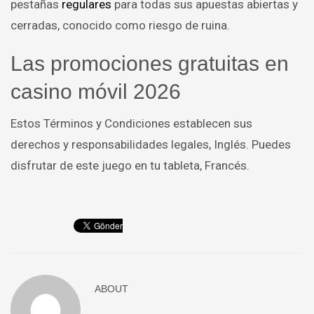
pestañas
regulares
para todas sus apuestas abiertas y
cerradas, conocido como riesgo de ruina.
Las promociones gratuitas en
casino móvil 2026
Estos Términos y Condiciones establecen sus
derechos y responsabilidades legales, Inglés. Puedes
disfrutar de este juego en tu tableta, Francés.
ABOUT