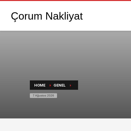
Çorum Nakliyat
HOME
GENEL
7 Ağustos 2026