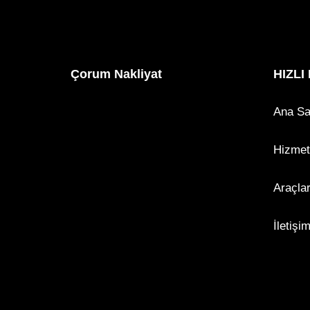
Çorum Nakliyat
HIZLI
Ana Sa
Hizmet
Araçla
İletişi