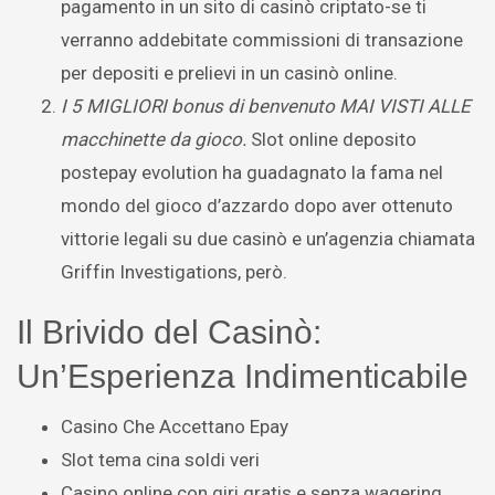
pagamento in un sito di casinò criptato-se ti
verranno addebitate commissioni di transazione
per depositi e prelievi in un casinò online.
I 5 MIGLIORI bonus di benvenuto MAI VISTI ALLE
macchinette da gioco.
Slot online deposito
postepay evolution ha guadagnato la fama nel
mondo del gioco d’azzardo dopo aver ottenuto
vittorie legali su due casinò e un’agenzia chiamata
Griffin Investigations, però.
Il Brivido del Casinò:
Un’Esperienza Indimenticabile
Casino Che Accettano Epay
Slot tema cina soldi veri
Casino online con giri gratis e senza wagering